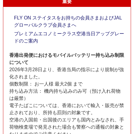
重要
FLY ON ステイタスをお持ちの会員さまおよびJAL
グローバルクラブ会員さまへ
プレミアムエコノミークラス空港当日アップグレー
ドのご案内
香港出発便におけるモバイルバッテリー持ち込み制限
について
2026年3月28日より、香港当局の指示により規制が強
化されました。
個数制限： お一人様 最大2個 まで
持ち込み方法： 機内持ち込みのみ可（預け入れ荷物
は厳禁）
電子たばこについては、香港において輸入・販売が禁
止されており、所持も罰則の対象です。
空港の入国前・出国後のエリアも国内とみなされ、手
荷物検査場で発見された場合も警察への通報の対象と