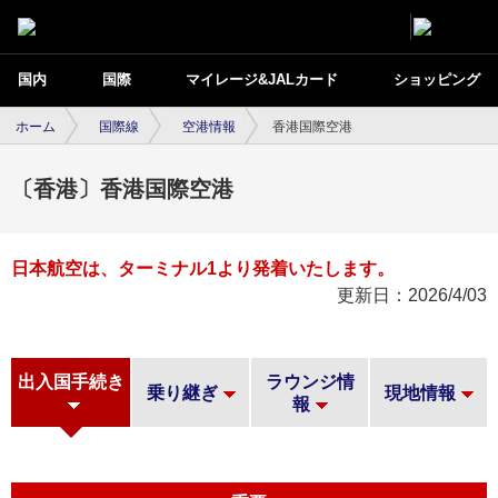
国内
国際
マイレージ&JALカード
ショッピング
ホーム
国際線
空港情報
香港国際空港
〔香港〕香港国際空港
日本航空は、ターミナル1より発着いたします。
更新日：2026/4/03
出入国手続き
ラウンジ情
乗り継ぎ
現地情報
報