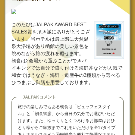
このたびはJALPAK AWARD BEST
SALES賞を頂き誠にありがとうござ
います。当ホテルは最上階に天然温
泉大浴場があり函館の美しい景色を
眺めながら旅の疲れを癒せます。
朝食は2会場から選ぶことができバ
イキングでは自分で盛り付ける海鮮丼などが人気で
和食ではうなぎ・海鮮・道産牛の3種類から選べる
ひつまぶし御膳を用意しております。
JALPAKコメント
旅行の楽しみでもある朝食は「ビュッフェスタイ
ル」と「朝食御膳」から当日の気分でお選びいただ
けます。また、ゆっくりとくつろげるお部屋はおひ
とり様からご家族までご利用いただける全17タイプ
ありホテルステイも函館観光も便利で快適なホテル