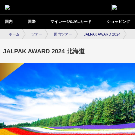
国内
国際
マイレージ&JALカード
ショッピング
ホーム
ツアー
国内ツアー
JALPAK AWARD 2024
北
JALPAK AWARD 2024 北海道