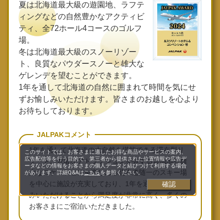
夏は北海道最大級の遊園地、ラフテ
ィングなどの自然豊かなアクティビ
ティ、全72ホール4コースのゴルフ
場。
冬は北海道最大級のスノーリゾー
ト、良質なパウダースノーと雄大な
ゲレンデを望むことができます。
1年を通して北海道の自然に囲まれて時間を気にせ
ずお愉しみいただけます。皆さまのお越しを心より
お待ちしております。
JALPAKコメント
1年を通して北海道の大自然を堪能できる滞在型リ
このサイトでは、お客さまに適したお得な商品やサービスの案内、
広告配信等を行う目的で、第三者から提供された位置情報や広告デ
ゾート。豊富なアトラクションを有する遊園地や雄
ータなどの情報をお客さまの個人データと結びつけて利用する場合
大なロケーションを楽しめる北海道随一のスキー場
があります。詳細Q&Aは
こちら
を参照ください。
を中心に施設が充実しており、1年を通してお楽し
確認
みいただけることから満足度が非常に高く、多くの
お客さまにご宿泊いただきました。