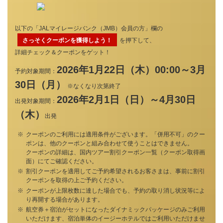
以下の「JALマイレージバンク（JMB）会員の方」欄の
さっそくクーポンを獲得しよう！
を押下して、
詳細チェック＆クーポンをゲット！
2026年1月22日（木）00:00～3月
予約対象期間：
30日（月）
※なくなり次第終了
2026年2月1日（日）～4月30日
出発対象期間：
（木）
出発
クーポンのご利用には適用条件がございます。「併用不可」のクー
ポンは、他のクーポンと組み合わせて使うことはできません。
クーポンの詳細は、国内ツアー割引クーポン一覧（クーポン取得画
面）にてご確認ください。
割引クーポンを適用してご予約希望されるお客さまは、事前に割引
クーポンを取得の上ご予約ください。
クーポンが上限枚数に達した場合でも、予約の取り消し状況等によ
り再開する場合があります。
航空券＋宿泊がセットになったダイナミックパッケージのみご利用
いただけます、宿泊単体のイージーホテルではご利用いただけませ