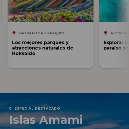
NATURALEZA Y PARQUES
ACTIVIDAD
Los mejores parques y
Explorar l
atracciones naturales de
paraíso s
Hokkaido
ESPECIAL DESTACADO
Islas Amami