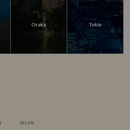
Osaka
Tokio
N
WLAN