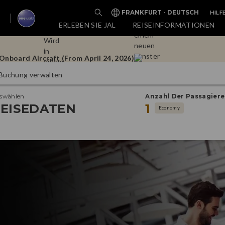
HILF
FRANKFURT - DEUTSCH
Doha Flights
ERLEBEN SIE JAL
REISEINFORMATIONEN
nboard Aircraft (From April 24, 2026)
Buchung verwalten
Doha Flights
swählen
Anzahl Der Passagiere
nboard Aircraft (From April 24, 2026)
EISEDATEN
1
Economy