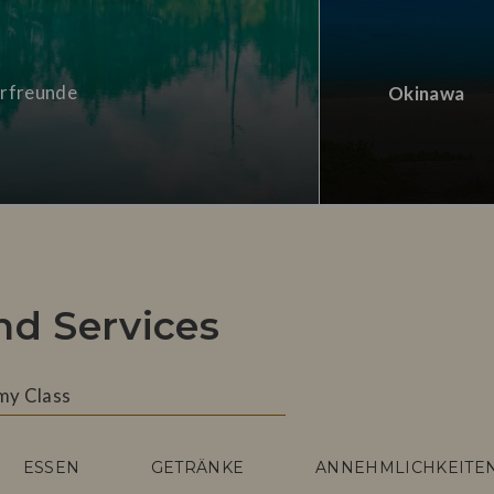
urfreunde
Okinawa
nd Services
my Class
ESSEN
GETRÄNKE
ANNEHMLICHKEITE