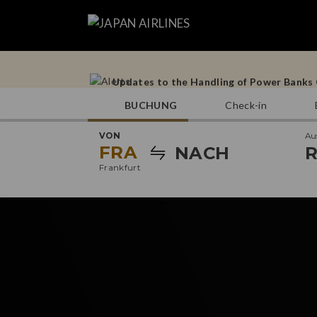
Operational Notes for Tokyo (Haneda) – 
Updates to the Handling of Power Banks O
BUCHUNG
Check-in
Operational Notes for Tokyo (Haneda) – 
VON
Au
Updates to the Handling of Power Banks O
FRA
NACH
R
Frankfurt