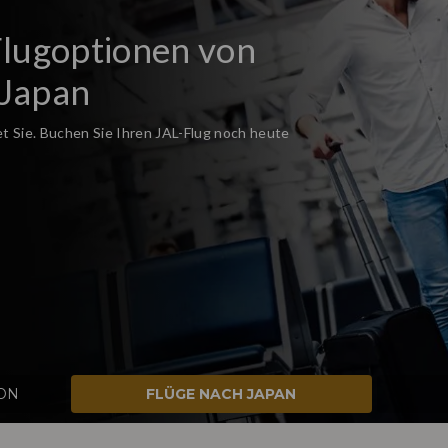
te exklusiv für
onnenten
rstes über Neuigkeiten, Angebote und vieles
ION
FLÜGE NACH JAPAN