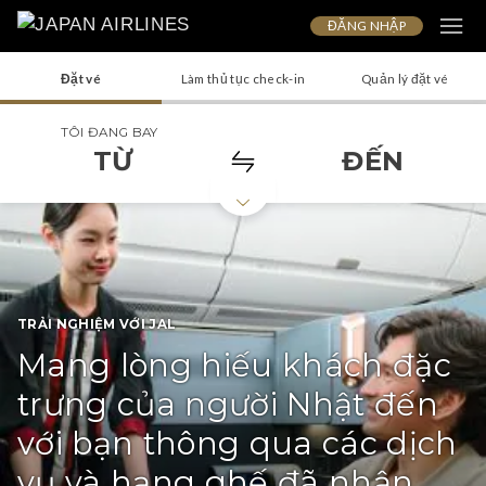
ĐĂNG NHẬP
Đặt vé
Làm thủ tục check-in
Quản lý đặt vé
TÔI ĐANG BAY
TỪ
ĐẾN
TRẢI NGHIỆM VỚI JAL
Mang lòng hiếu khách đặc
trưng của người Nhật đến
với bạn thông qua các dịch
vụ và hạng ghế đã nhận