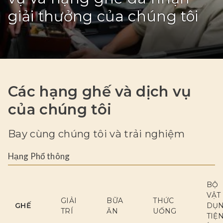
giải thưởng của chúng tôi
Các hạng ghế và dịch vụ
của chúng tôi
Bay cùng chúng tôi và trải nghiệm
Hạng Phổ thông
BỘ
VẬT
GIẢI
BỮA
THỨC
GHẾ
DỤ
TRÍ
ĂN
UỐNG
TIỆ