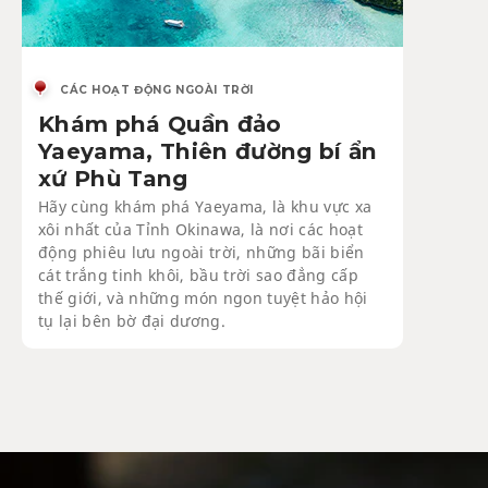
CÁC HOẠT ĐỘNG NGOÀI TRỜI
Khám phá Quần đảo
Yaeyama, Thiên đường bí ẩn
xứ Phù Tang
Hãy cùng khám phá Yaeyama, là khu vực xa
xôi nhất của Tỉnh Okinawa, là nơi các hoạt
động phiêu lưu ngoài trời, những bãi biển
cát trắng tinh khôi, bầu trời sao đẳng cấp
thế giới, và những món ngon tuyệt hảo hội
tụ lại bên bờ đại dương.