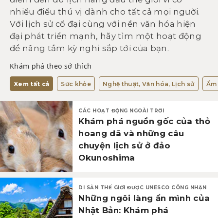
nhiều điều thú vị dành cho tất cả mọi người.
Với lịch sử cổ đại cùng với nền văn hóa hiện
đại phát triển mạnh, hãy tìm một hoạt động
để nâng tầm kỳ nghỉ sắp tới của bạn.
Khám phá theo sở thích
Xem tất cả
Sức khỏe
Nghệ thuật, Văn hóa, Lịch sử
Ẩm 
CÁC HOẠT ĐỘNG NGOÀI TRỜI
Khám phá nguồn gốc của thỏ
hoang dã và những câu
chuyện lịch sử ở đảo
Okunoshima
DI SẢN THẾ GIỚI ĐƯỢC UNESCO CÔNG NHẬN
Những ngôi làng ẩn mình của
Nhật Bản: Khám phá