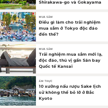
Shirakawa-go và Gokayama
MUA SẮM
Điều gì làm cho trải nghiệm
mua sắm ở Tokyo độc đáo
đến thế?
MUA SẮM
Trải nghiệm mua sắm mới lạ,
độc đáo, thú vị gần Sân bay
Quốc tế Kansai
ẨM THỰC
10 xưởng nấu rượu Sake lịch
sử không thể bỏ lỡ ở Bắc
Kyoto