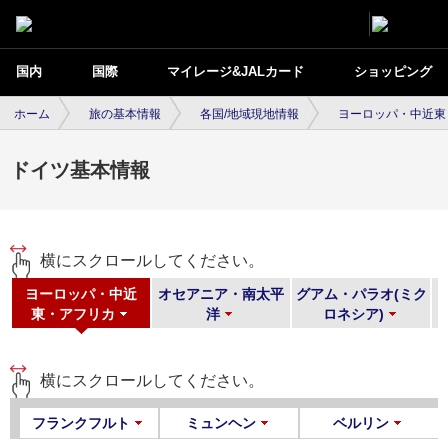
国内
国際
マイレージ&JALカード
ショッピング
ホーム
旅の基本情報
各国/地域現地情報
ヨーロッパ・中近東
ドイツ基本情報
横にスクロールしてください。
・
ヨーロッパ・中近
オセアニア・南太平
グアム・パラオ(ミク
東・アフリカ
洋
ロネシア)
横にスクロールしてください。
フランクフルト
ミュンヘン
ベルリン