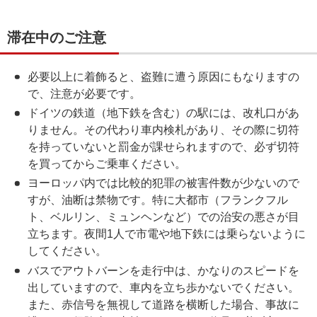
滞在中のご注意
必要以上に着飾ると、盗難に遭う原因にもなりますの
で、注意が必要です。
ドイツの鉄道（地下鉄を含む）の駅には、改札口があ
りません。その代わり車内検札があり、その際に切符
を持っていないと罰金が課せられますので、必ず切符
を買ってからご乗車ください。
ヨーロッパ内では比較的犯罪の被害件数が少ないので
すが、油断は禁物です。特に大都市（フランクフル
ト、ベルリン、ミュンヘンなど）での治安の悪さが目
立ちます。夜間1人で市電や地下鉄には乗らないように
してください。
バスでアウトバーンを走行中は、かなりのスピードを
出していますので、車内を立ち歩かないでください。
また、赤信号を無視して道路を横断した場合、事故に