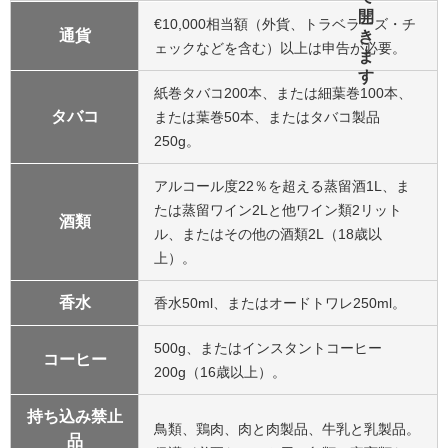
€10,000相当額（外貨、トラベラーズ・チ
通貨
ェックなどを含む）以上は申告が必要。
紙巻タバコ200本、または細葉巻100本、
タバコ
または葉巻50本、またはタバコ製品
250g。
アルコール度22％を超える蒸留酒1L、ま
たは蒸留ワイン2Lと他ワイン類2リット
酒類
ル、またはその他の酒類2L（18歳以
上）。
香水
香水50ml、またはオードトワレ250ml。
500g、またはインスタントコーヒー
コーヒー
200g（16歳以上）。
持ち込み禁止
鳥類、鶏肉、肉と肉製品、牛乳と乳製品。
品