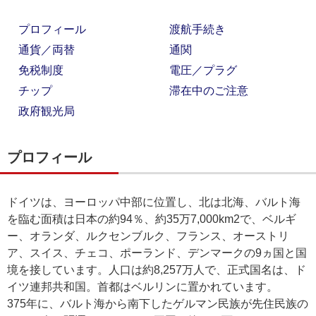
プロフィール
渡航手続き
通貨／両替
通関
免税制度
電圧／プラグ
チップ
滞在中のご注意
政府観光局
プロフィール
ドイツは、ヨーロッパ中部に位置し、北は北海、バルト海
を臨む面積は日本の約94％、約35万7,000km2で、ベルギ
ー、オランダ、ルクセンブルク、フランス、オーストリ
ア、スイス、チェコ、ポーランド、デンマークの9ヵ国と国
境を接しています。人口は約8,257万人で、正式国名は、ド
イツ連邦共和国。首都はベルリンに置かれています。
375年に、バルト海から南下したゲルマン民族が先住民族の