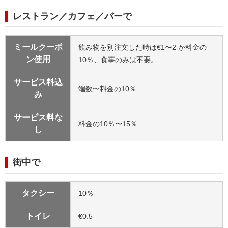
レストラン／カフェ／バーで
ミールクーポ
飲み物を別注文した時は€1〜2 か料金の
ン使用
10％、食事のみは不要。
サービス料込
端数〜料金の10％
み
サービス料な
料金の10％〜15％
し
街中で
タクシー
10％
トイレ
€0.5