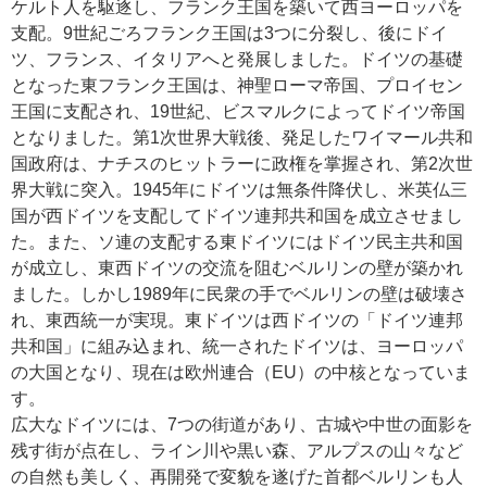
ケルト人を駆逐し、フランク王国を築いて西ヨーロッパを
支配。9世紀ごろフランク王国は3つに分裂し、後にドイ
ツ、フランス、イタリアへと発展しました。ドイツの基礎
となった東フランク王国は、神聖ローマ帝国、プロイセン
王国に支配され、19世紀、ビスマルクによってドイツ帝国
となりました。第1次世界大戦後、発足したワイマール共和
国政府は、ナチスのヒットラーに政権を掌握され、第2次世
界大戦に突入。1945年にドイツは無条件降伏し、米英仏三
国が西ドイツを支配してドイツ連邦共和国を成立させまし
た。また、ソ連の支配する東ドイツにはドイツ民主共和国
が成立し、東西ドイツの交流を阻むベルリンの壁が築かれ
ました。しかし1989年に民衆の手でベルリンの壁は破壊さ
れ、東西統一が実現。東ドイツは西ドイツの「ドイツ連邦
共和国」に組み込まれ、統一されたドイツは、ヨーロッパ
の大国となり、現在は欧州連合（EU）の中核となっていま
す。
広大なドイツには、7つの街道があり、古城や中世の面影を
残す街が点在し、ライン川や黒い森、アルプスの山々など
の自然も美しく、再開発で変貌を遂げた首都ベルリンも人