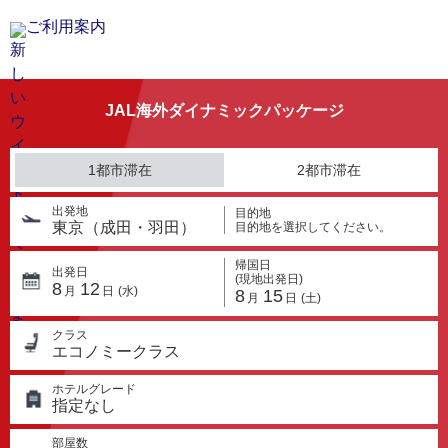
ご利用案内
JAL海外ダイナミックパッケージ
1都市滞在
2都市滞在
出発地
目的地
東京（成田・羽田）
目的地を選択してください。
帰国日
出発日
(現地出発日)
8
12
月
日
(水)
8
15
月
日
(土)
クラス
エコノミークラス
ホテルグレード
指定なし
部屋数