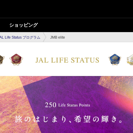
ショッピング
AL Life Status プログラム
JMB elite
B elite（JALのサー