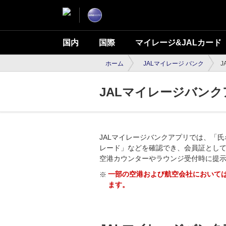
国内
国際
マイレージ&JALカード
ホーム
JALマイレージ バンク
J
JALマイレージバン
JALマイレージバンクアプリでは、「氏
レード」などを確認でき、会員証とし
空港カウンターやラウンジ受付時に提
一部の空港および航空会社においては
ます。