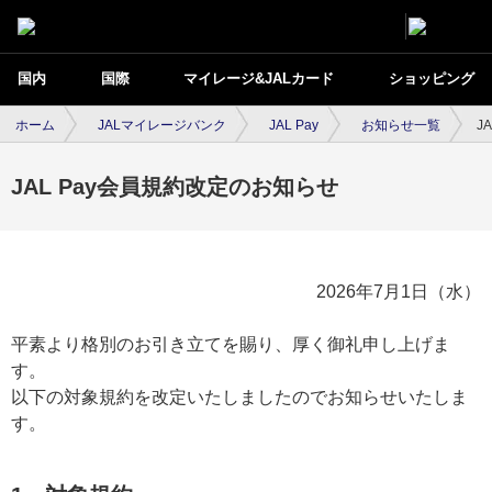
国内
国際
マイレージ&JALカード
ショッピング
ホーム
JALマイレージバンク
JAL Pay
お知らせ一覧
J
JAL Pay会員規約改定のお知らせ
2026年7月1日（水）
平素より格別のお引き立てを賜り、厚く御礼申し上げま
す。
以下の対象規約を改定いたしましたのでお知らせいたしま
す。