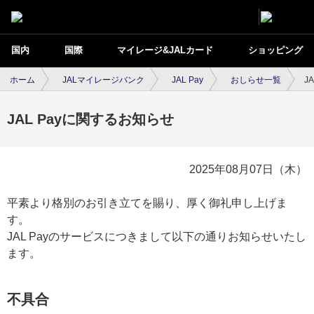
国内
国際
マイレージ&JALカード
ショッピング
ホーム
JALマイレージバンク
JAL Pay
おしらせ一覧
J
JAL Payに関するお知らせ
2025年08月07日（木）
平素より格別のお引き立てを賜り、厚く御礼申し上げま
す。
JAL Payのサービスにつきまして以下の通りお知らせいたし
ます。
不具合