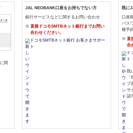
方
JAL NEOBANK口座をお持ちでない方
既にJ
銀行サービスなどに関するお問い合わせ
口座開
ださ
パス
直接ドコモSMTBネット銀行までお問い
種手
合わせください。
直
ドコモSMTBネット銀行 お客さまサポー
合
ト
ド
ト
どに関
既
「
プ
サ
認