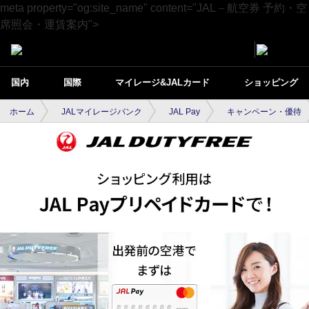
meta property="og:site_name" content="JAL－航空券 予約・空
席照会・運賃案内">
国内
国際
マイレージ&JALカード
ショッピング
ホーム
JALマイレージバンク
JAL Pay
キャンペーン・優待