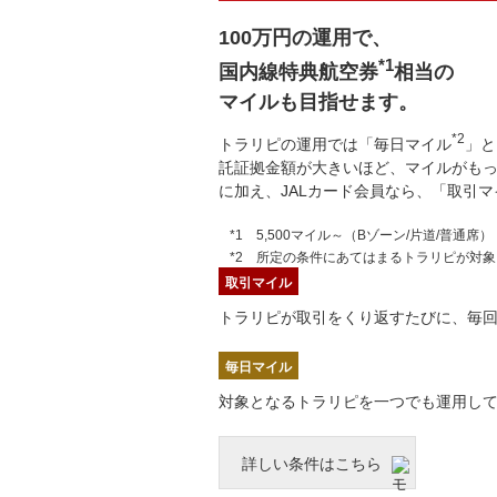
100万円の運用で、
*1
国内線特典航空券
相当の
マイルも目指せます。
*2
トラリピの運用では「毎日マイル
」と
託証拠金額が大きいほど、マイルがも
に加え、JALカード会員なら、「取引マ
5,500マイル～（Bゾーン/片道/普通席）
所定の条件にあてはまるトラリピが対象
取引マイル
トラリピが取引をくり返すたびに、毎回
毎日マイル
対象となるトラリピを一つでも運用して
詳しい条件はこちら