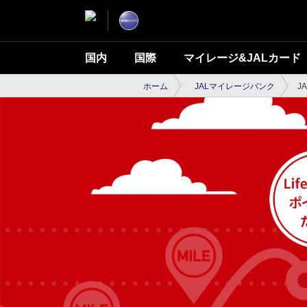
国内
国際
マイレージ&JALカード
ホーム
JALマイレージバンク
J
JA