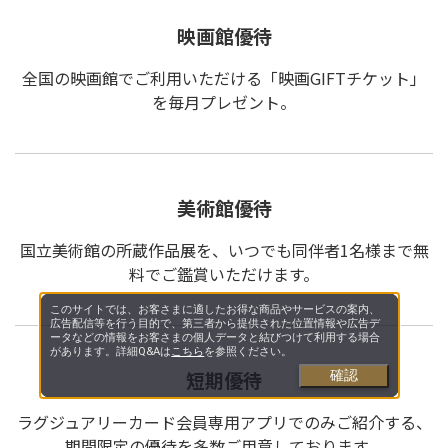
映画館優待
全国の映画館でご利用いただける「映画GIFTチケット」
を毎月プレゼント。
美術館優待
国⽴美術館の所蔵作品展を、いつでも同伴者1名様まで無
料でご鑑賞いただけます。
このサイトでは、お客さまに適したお得な商品やサービスの案内、
広告配信等を行う目的で、第三者から提供された位置情報や広告デ
ータなどの情報をお客さまの個人データと結びつけて利用する場合
があります。詳細Q&Aは
こちら
を参照ください。
短期優待
確認
ラグジュアリーカード会員専用アプリでのみご紹介する、
期間限定の優待を多数ご用意しております。