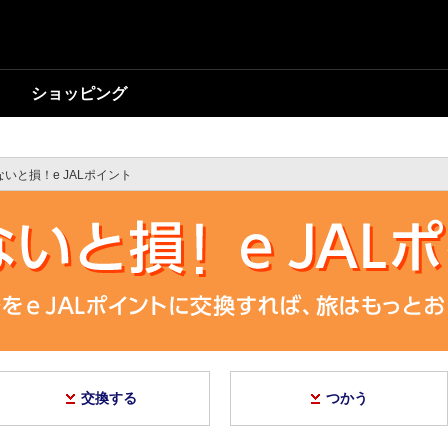
ショッピング
いと損！e JALポイント
交換する
つかう