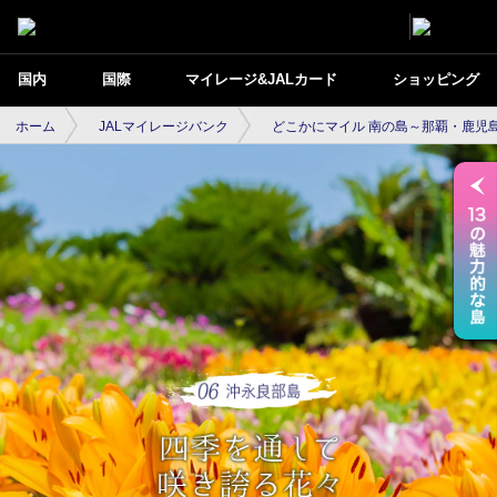
国内
国際
マイレージ&JALカード
ショッピング
ホーム
JALマイレージバンク
どこかにマイル 南の島～那覇・鹿児