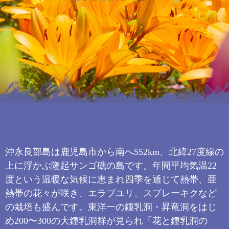
沖永良部島は鹿児島市から南へ552km、北緯27度線の
上に浮かぶ隆起サンゴ礁の島です。年間平均気温22
度という温暖な気候に恵まれ四季を通じて熱帯、亜
熱帯の花々が咲き、エラブユリ、スプレーキクなど
の栽培も盛んです。東洋一の鍾乳洞・昇竜洞をはじ
め200〜300の大鍾乳洞群が見られ「花と鍾乳洞の