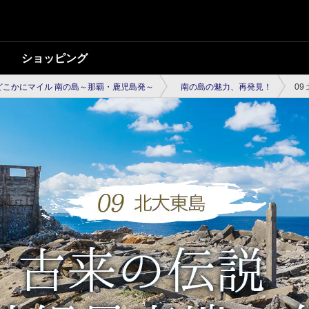
ショッピング
どこかにマイル 南の島～那覇・鹿児島発～
南の島の魅力、再発見！
09