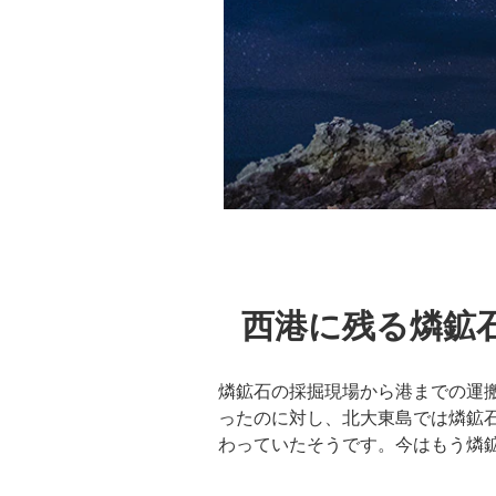
西港に残る燐鉱
燐鉱石の採掘現場から港までの運
ったのに対し、北大東島では燐鉱石
わっていたそうです。今はもう燐