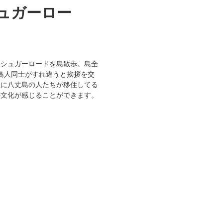
ュガーロー
らシュガーロードを島散歩。島全
、島人同士がすれ違うと挨拶を交
主に八丈島の人たちが移住してる
の文化が感じることができます。