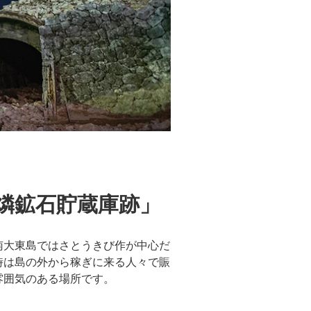
燐鉱石貯蔵庫跡」
南大東島ではさとうきび作が中心だ
時は島の外から稼ぎに来る人々で賑
雰囲気のある場所です。