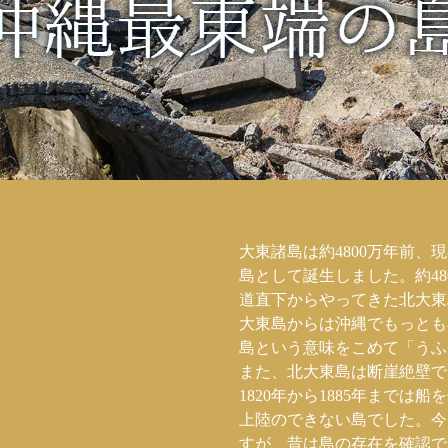
大東諸島は約4800万年前
島として誕生しました。約4
道直下からやってきた北大東
大東島からは沖縄でもっとも
島という意味をこめて「うふ
また、北大東島は断崖絶壁で
1820年から1885年まで
上陸のできない島でした。今
すが、昔は島の存在を確認で