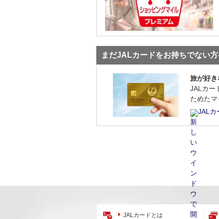
まだJALカードをお持ちでない方
旅が好き
JALカ
ためたマ
JAL
JALカードとは