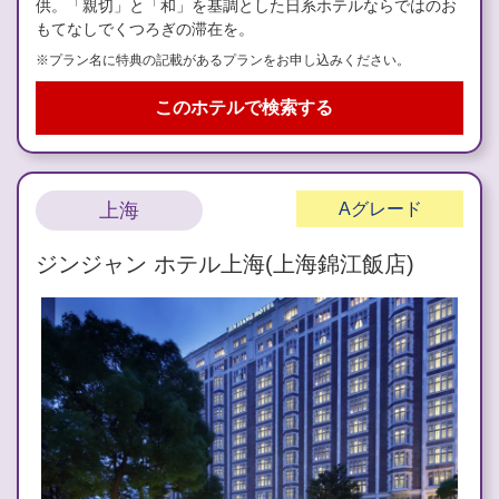
供。「親切」と「和」を基調とした日系ホテルならではのお
もてなしでくつろぎの滞在を。
※プラン名に特典の記載があるプランをお申し込みください。
このホテルで検索する
上海
A
グレード
ジンジャン ホテル上海(上海錦江飯店)