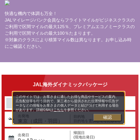
快適な機内で体調も万全！
JALマイレージバンク会員ならフライトマイルがビジネスクラスの
ご利用で区間マイルの最大125％、プレミアムエコノミークラスの
ご利用で区間マイルの最大100％たまります。
※対象のクラスにより積算マイル数は異なります。お申し込み時
にご確認ください。
JAL海外ダイナミックパッケージ
このサイトでは、お客さまに適したお得な商品やサービスの案内、
広告配信等を行う目的で、第三者から提供された位置情報や広告デ
1都市滞在
2都市滞在
ータなどの情報をお客さまの個人データと結びつけて利用する場合
があります。詳細Q&Aは
こちら
を参照ください。
出発地
目的地
確認
東京（成田・羽田）
目的地を選択してください。
帰国日
出発日
(現地出発日)