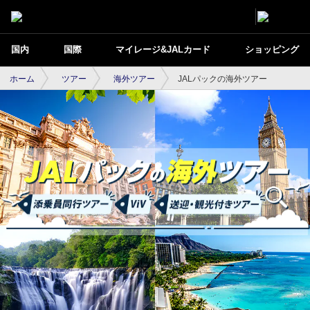
国内
国際
マイレージ&JALカード
ショッピング
ホーム
ツアー
海外ツアー
JALパックの海外ツアー