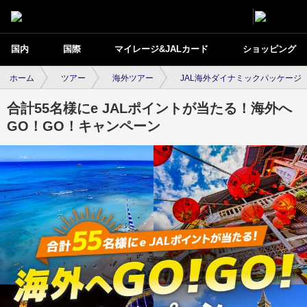
国内
国際
マイレージ&JALカード
ショッピング
ホーム
ツアー
海外ツアー
JAL海外ダイナミックパッケージ
合計55名様にe JALポイントが当たる！海外へ
GO！GO！キャンペーン