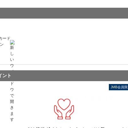
カード
ン
イント
JMB会員