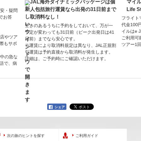
JAL海外ダイナミックパッケージは個
マイ
人包括旅行運賃なら出発の31日前まで
Life
安・疑問
取消料なし！
でお答
フライト
代金10
空きのあるうちに予約をしておいて、万が一
イルはe
予定が変わっても31日前（ピーク出発日は41
店やツア
ご利用可能
日前）までなら安心です。
の際もサポ
ツアー1
※運賃により取消料規定は異なり、JAL正規割
引運賃は予約直後から取消料が発生します。
中の急な
詳細は、ご予約時にご確認いただけます。
本語で、病
シェア
次の旅のヒントを探す
ご利用ガイド