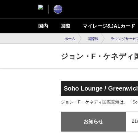
国内
国際
マイレージ&JALカード
ホーム
国際線
ラウンジサービ
ジョン・F・ケネディ
Soho Lounge / Greenwich
ジョン・F・ケネディ国際空港は、「Soho Lo
2
お知らせ