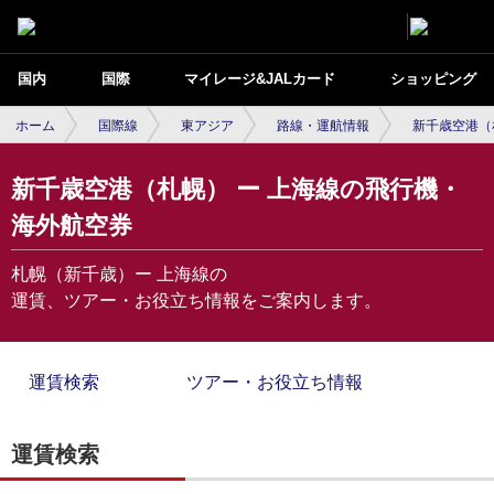
国内
国際
マイレージ&JALカード
ショッピング
ホーム
国際線
東アジア
路線・運航情報
新千歳空港（
新千歳空港（札幌） ー 上海線の飛行機・
海外航空券
札幌（新千歳）ー 上海線の
運賃、ツアー・お役立ち情報をご案内します。
運賃検索
ツアー・お役立ち情報
運賃検索