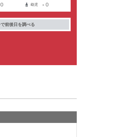
0
0
幼児
×
ーで前後日を調べる