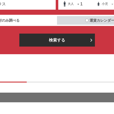
1
ラス
大人
小児
×
×
付のみ調べる
運賃カレンダ
検索する