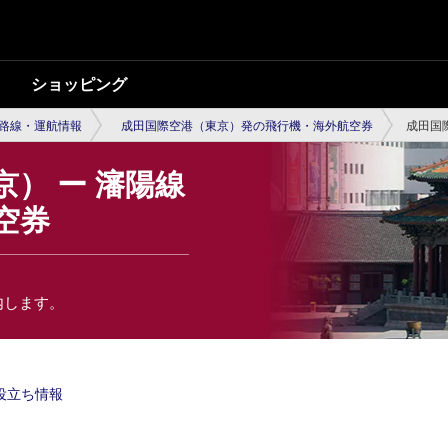
ショッピング
路線・運航情報
成田国際空港（東京）発の飛行機・海外航空券
成田国
） ー 瀋陽線
空券
内します。
役立ち情報