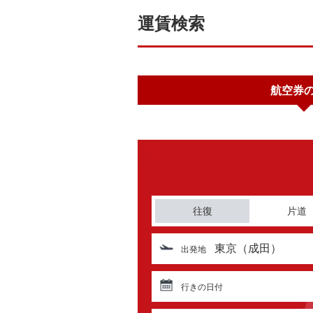
運賃検索
航空券
往復
片道
東京（成田）
出発地
行きの日付