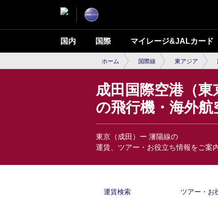
国内
国際
マイレージ&JALカード
ホーム
国際線
東アジア
成田国際空港（東京
の飛行機・海外航
東京（成田）ー 瀋陽線の
運賃、ツアー・お役立ち情報をご案
運賃検索
ツアー・お