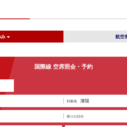
のみ
航空
国際線 空席照会・予約
瀋陽
到着地
帰りの日付