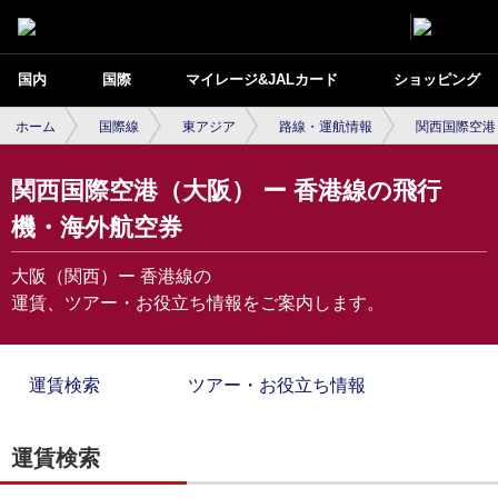
国内
国際
マイレージ&JALカード
ショッピング
ホーム
国際線
東アジア
路線・運航情報
関西国際空港
関西国際空港（大阪） ー 香港線の飛行
機・海外航空券
大阪（関西）ー 香港線の
運賃、ツアー・お役立ち情報をご案内します。
運賃検索
ツアー・お役立ち情報
運賃検索