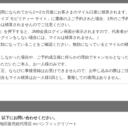
用になられてから1〜2カ月後にお客さまのマイル口座に積算されます
プライズ モビリティー サイト」に遷移の上ご予約された場合、1件のご予
ルは積算されませんのでご注意ください。
る）を押下すると、JMB会員ログイン画面が表示されますので、代表者が
ログインをしない場合には、マイルは積算されません。）
eが有効になっていることをご確認ください。無効になっているとマイルの
立しなかった場合や、ご予約成立後に何らかの理由でキャンセルとなっ
いただいたご本人、お一人様のみです。
訂正、ならびに事後登録はお受けできませんので、お申し込みの際はご
場合もマイル積算はお一人様1回とし、重複しての適用はありません。
、以下にお問い合わせください。
本地区販売総代理店 ㈱パシフィックリゾート