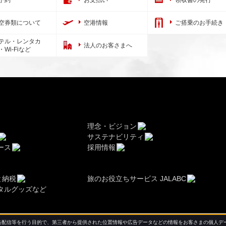
予約
お支払い
領収書の発行
空券類について
空港情報
ご搭乗のお手続き
テル・レンタカ
法人のお客さまへ
・Wi-Fiなど
理念・ビジョン
サステナビリティ
ース
採用情報
と納税
旅のお役立ちサービス JALABC
タルグッズなど
配信等を行う目的で、第三者から提供された位置情報や広告データなどの情報をお客さまの個人デー