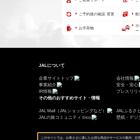
ご搭乗サポート
ご
ご予約後の確認･変更
航
ホ
お手荷物
ー
JALについて
企業サイトトップ
会社情報
事業紹介
安全・安心
IR情報
プレスリリ
その他のおすすめサイト・情報
JAL Mall（JALショッピングなど）
JALふるさ
JALの旅コミュニティ trico
壁紙・デジ
このサイトでは、お客さまに適したお得な商品やサービスの案内、広告