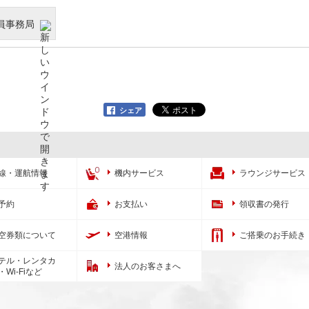
員事務局
シェア
線・運航情報
機内サービス
ラウンジサービス
予約
お支払い
領収書の発行
空券類について
空港情報
ご搭乗のお手続き
テル・レンタカ
法人のお客さまへ
・Wi-Fiなど