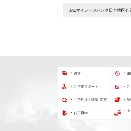
JALマイレージバンク日本地区会
運賃
路
ご搭乗サポート
ご
ご予約後の確認･変更
航
ホ
お手荷物
ー