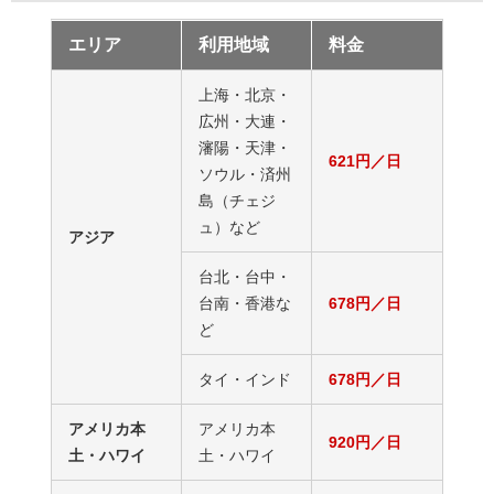
エリア
利用地域
料金
上海・北京・
広州・大連・
瀋陽・天津・
621円／日
ソウル・済州
島（チェジ
ュ）など
アジア
台北・台中・
台南・香港な
678円／日
ど
タイ・インド
678円／日
アメリカ本
アメリカ本
920円／日
土・ハワイ
土・ハワイ