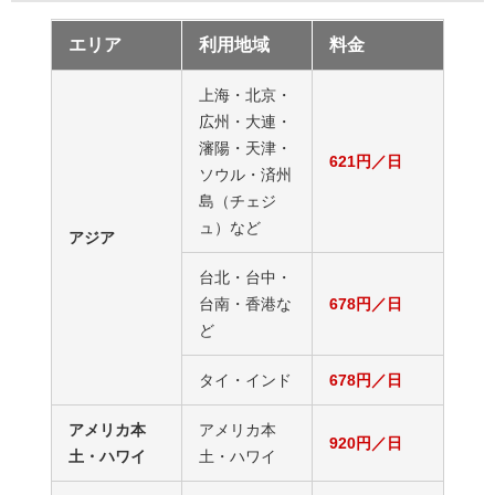
エリア
利用地域
料金
上海・北京・
広州・大連・
瀋陽・天津・
621円／日
ソウル・済州
島（チェジ
ュ）など
アジア
台北・台中・
台南・香港な
678円／日
ど
タイ・インド
678円／日
アメリカ本
アメリカ本
920円／日
土・ハワイ
土・ハワイ