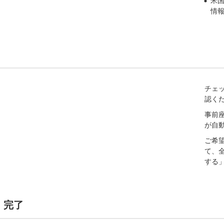
米国
情
チェ
認く
事前
が自
ご希
て、
する
・完了