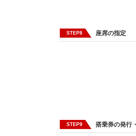
座席の指定
STEP8
搭乗券の発行
STEP9