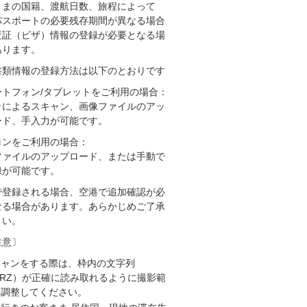
さまの国籍、渡航日数、旅程によって
パスポートの必要残存期間が異なる場合
査証（ビザ）情報の登録が必要となる場
あります。
書類情報の登録方法は以下のとおりです
ートフォン/タブレットをご利用の場合：
ラによるスキャン、画像ファイルのアッ
ード、手入力が可能です。
コンをご利用の場合：
ファイルのアップロード、または手動で
録が可能です。
で登録される場合、空港で追加確認が必
なる場合があります。あらかじめご了承
さい。
注意〕
キャンをする際は、枠内の文字列
RZ）が正確に読み取れるように撮影範
を調整してください。