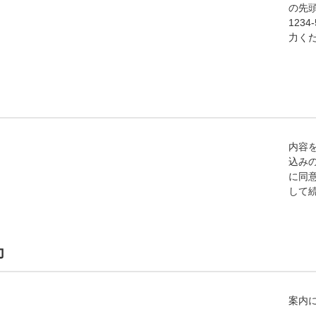
の先頭
1234
力く
内容
込み
に同
して
力
案内