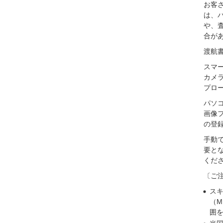
お客
は、
や、
合が
渡航
スマ
カメ
プロ
パソ
画像
の登
手動
要と
くだ
〔ご
ス
（M
囲