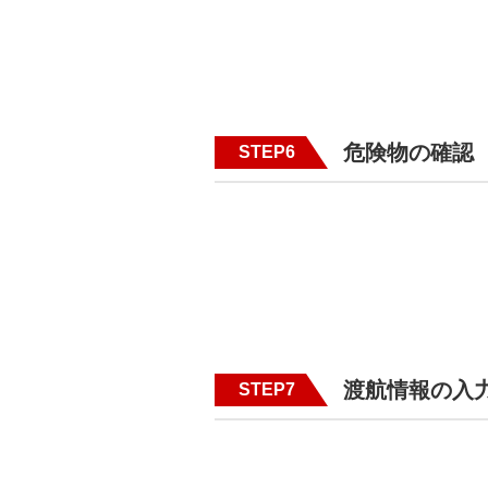
危険物の確認
STEP6
渡航情報の入
STEP7