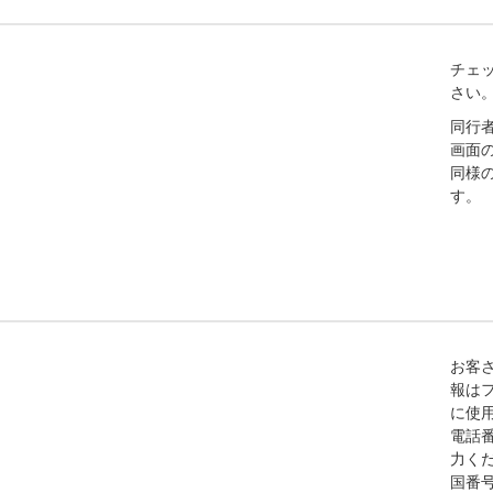
チェ
さい
同行
画面の
同様
す。
お客
報は
に使
電話
力く
国番