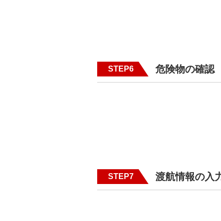
危険物の確認
STEP6
渡航情報の入
STEP7