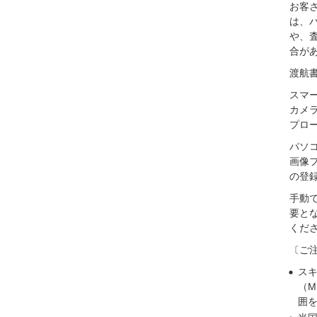
お客
は、
や、
合が
渡航
スマ
カメ
プロ
パソ
画像
の登
手動
要と
くだ
〔ご
ス
（M
囲