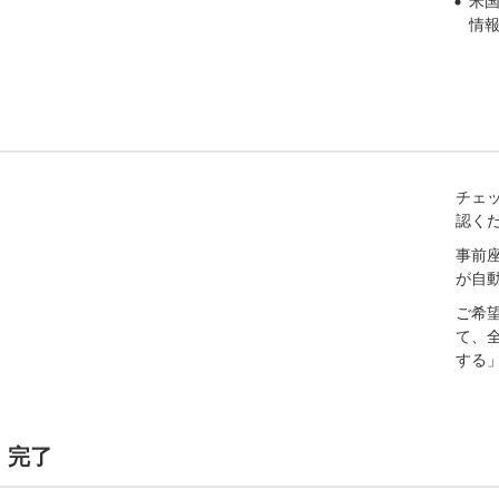
米国
情
チェ
認く
事前
が自
ご希
て、
する
・完了