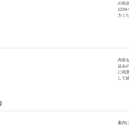
の先頭
1234
力く
内容
込み
に同
して
力
案内