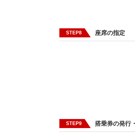
座席の指定
STEP8
搭乗券の発行
STEP9