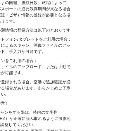
さまの国籍、渡航日数、旅程によって
パスポートの必要残存期間が異なる場合
査証（ビザ）情報の登録が必要となる場
あります。
書類情報の登録方法は以下のとおりです
ートフォン/タブレットをご利用の場合：
ラによるスキャン、画像ファイルのアッ
ード、手入力が可能です。
コンをご利用の場合：
ファイルのアップロード、または手動で
録が可能です。
で登録される場合、空港で追加確認が必
なる場合があります。あらかじめご了承
さい。
注意〕
キャンをする際は、枠内の文字列
RZ）が正確に読み取れるように撮影範
を調整してください。