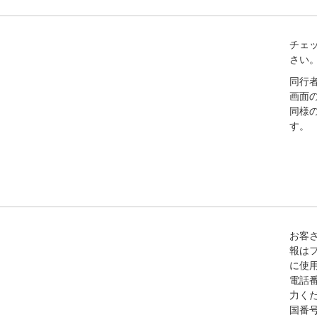
チェ
さい
同行
画面の
同様
す。
お客
報は
に使
電話
力く
国番