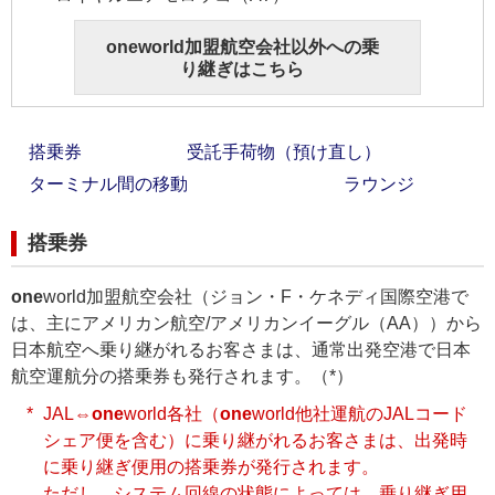
one
world加盟航空会社以外への乗
り継ぎはこちら
搭乗券
受託手荷物（預け直し）
ターミナル間の移動
ラウンジ
搭乗券
one
world加盟航空会社（ジョン・F・ケネディ国際空港で
は、主にアメリカン航空/アメリカンイーグル（AA））から
日本航空へ乗り継がれるお客さまは、通常出発空港で日本
航空運航分の搭乗券も発行されます。（*）
JAL⇔
one
world各社（
one
world他社運航のJALコード
シェア便を含む）に乗り継がれるお客さまは、出発時
に乗り継ぎ便用の搭乗券が発行されます。
ただし、システム回線の状態によっては、乗り継ぎ用