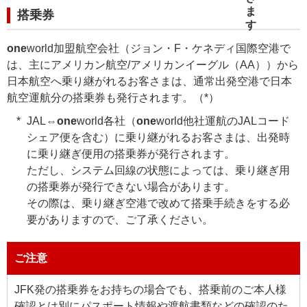
搭乗券
one
world加盟航空会社（ジョン・F・ケネディ国際空港で
は、主にアメリカン航空/アメリカンイーグル（AA））から
日本航空へ乗り継がれるお客さまは、通常出発空港で日本
航空運航分の搭乗券も発行されます。（*）
JAL⇔
one
world各社（
one
world他社運航のJALコード
シェア便を含む）に乗り継がれるお客さまは、出発時
に乗り継ぎ便用の搭乗券が発行されます。
ただし、システム回線の状態によっては、乗り継ぎ用
の搭乗券が発行できない場合があります。
その際は、乗り継ぎ空港で改めて搭乗手続きをする必
要がありますので、ご了承ください。
ご注意
JFK発の搭乗券をお持ちの場合でも、搭乗前のご本人様
確認とは別にパスポート情報や渡航書類などの確認のた