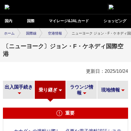
国内
国際
マイレージ&JALカード
ショッピング
ホーム
国際線
空港情報
ニューヨーク ジョン・F・ケネディ
〔ニューヨーク〕ジョン・F・ケネディ国際空
港
更新日：2025/10/24
出入国手続き
ラウンジ情
乗り継ぎ
現地情報
報
重要