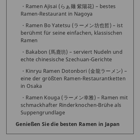
Ramen Ajisai (らぁ麺 紫陽花) – bestes
Ramen-Restaurant in Nagoya
Ramen Bo Yatetsu (ラーメン坊也哲) – ist
berühmt für seine einfachen, klassischen
Ramen
Bakabon (馬鹿坊) – serviert Nudeln und
echte chinesische Szechuan-Gerichte
Kinryu Ramen Dotonbori (金龍ラーメン) –
eine der größten Ramen-Restaurantketten
in Osaka
Ramen Kouga (ラーメン幸雅) – Ramen mit
schmackhafter Rinderknochen-Brühe als
Suppengrundlage
Genießen Sie die besten Ramen in Japan