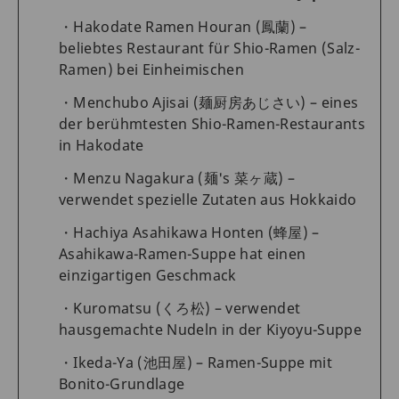
Hakodate Ramen Houran (鳳蘭) –
beliebtes Restaurant für Shio-Ramen (Salz-
Ramen) bei Einheimischen
Menchubo Ajisai (麺厨房あじさい) – eines
der berühmtesten Shio-Ramen-Restaurants
in Hakodate
Menzu Nagakura (麺's 菜ヶ蔵) –
verwendet spezielle Zutaten aus Hokkaido
Hachiya Asahikawa Honten (蜂屋) –
Asahikawa-Ramen-Suppe hat einen
einzigartigen Geschmack
Kuromatsu (くろ松) – verwendet
hausgemachte Nudeln in der Kiyoyu-Suppe
Ikeda-Ya (池田屋) – Ramen-Suppe mit
Bonito-Grundlage