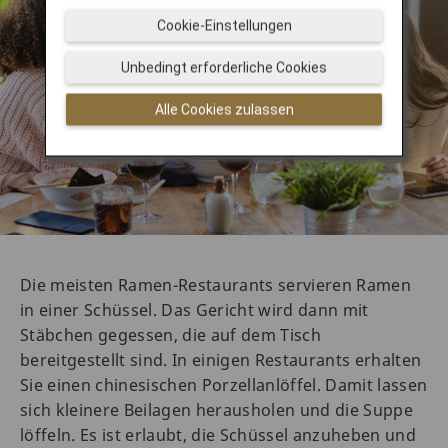
Cookie-Einstellungen
Unbedingt erforderliche Cookies
Alle Cookies zulassen
Die meisten Ramen-Restaurants servieren Ramen
in einer Schüssel. Das Gericht wird dann mit
Stäbchen gegessen, die auf dem Tisch
bereitgestellt sind. In einigen Restaurants erhalten
Sie einen chinesischen Porzellanlöffel. Damit lassen
sich kleinere Beilagen herausholen und die Suppe
löffeln. Es ist erlaubt, die Schüssel anzuheben und