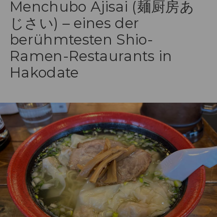
Menchubo Ajisai (麺厨房あ
じさい) – eines der
berühmtesten Shio-
Ramen-Restaurants in
Hakodate