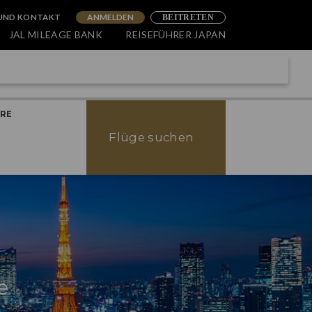
 UND KONTAKT
ANMELDEN
BEITRETEN
JAL MILEAGE BANK
REISEFÜHRER JAPAN
KÜCHE
inarische Reise durch Tokyo:
ERE
ießen Sie das Beste, das
Flüge suchen
yo zu bieten hat
e
UNTERHALTUNG