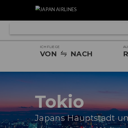
ICH FLIEGE
A
VON
NACH
R
Tokio
Japans Hauptstadt un