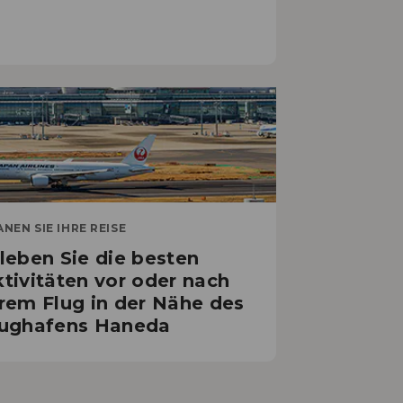
UNTERHALTUNG
ternehmungen in Tokio an
rregneten Tagen
ANEN SIE IHRE REISE
leben Sie die besten
tivitäten vor oder nach
rem Flug in der Nähe des
PLANEN SIE IHRE REISE
lughafens Haneda
dung in Tokio: Holen Sie das
ste aus Ihrem Zwischenstopp
Haneda und Narita heraus