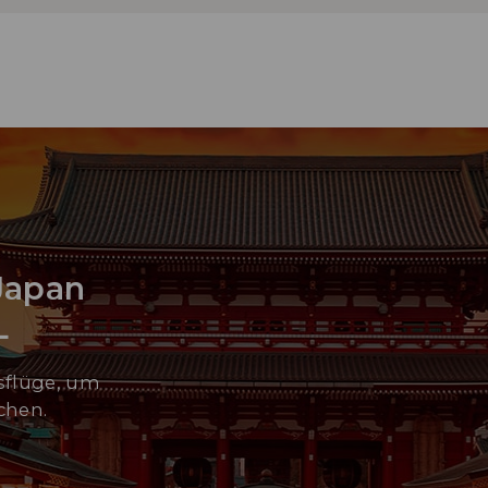
Japan
Ac
Que
L
dsflüge, um
chen.