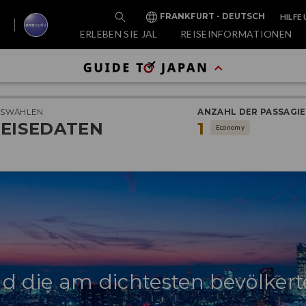
HILFE
FRANKFURT - DEUTSCH
ERLEBEN SIE JAL
REISEINFORMATIONEN
Kul
USWÄHLEN
ANZAHL DER PASSAGI
Gen
EISEDATEN
1
Economy
Tok
d die am dichtesten bevölkert