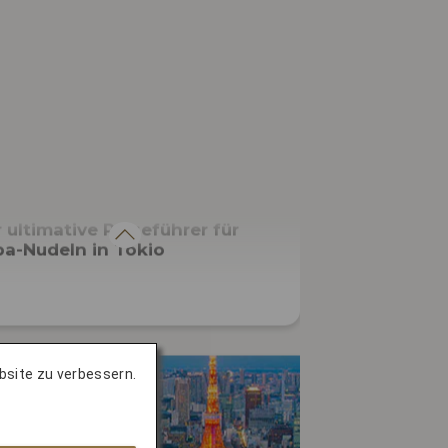
KÜCHE
 ultimative Reiseführer für
a-Nudeln in Tokio
bsite zu verbessern.