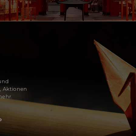
Ach
Jah
be
 und
, Aktionen
mehr.