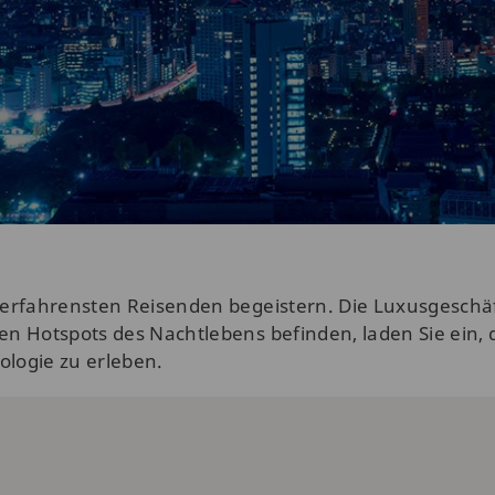
9 e
Unt
Erl
erfahrensten Reisenden begeistern. Die Luxusgeschäf
n Hotspots des Nachtlebens befinden, laden Sie ein, 
logie zu erleben.
Las
dur