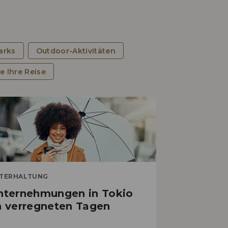
arks
Outdoor-Aktivitäten
e Ihre Reise
EINKAUFEN
um ist Tokyo ein einzigartiges
opping-Paradies?
TERHALTUNG
nternehmungen in Tokio
n verregneten Tagen