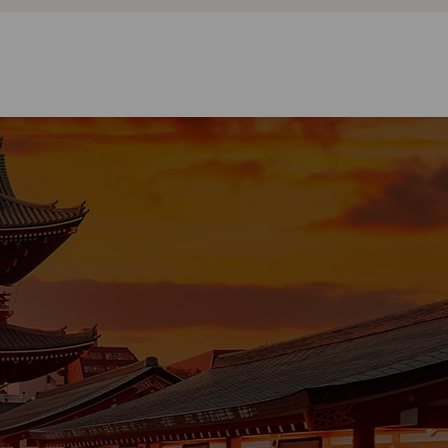
WELLNESS
ht empfehlenswerte heiße
llen in der Nähe von Tokio