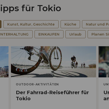
pps für Tokio
Kunst, Kultur, Geschichte
Küche
Natur und P
UNTERHALTUNG
EINKAUFEN
Urlaub
Planen Si
War
Sh
OUTDOOR-AKTIVITÄTEN
UN
Der Fahrrad-Reiseführer für
U
Tokio
a