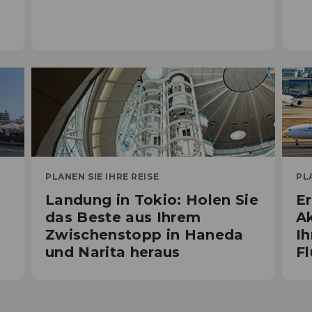
Un
ve
PLANEN SIE IHRE REISE
PL
Landung in Tokio: Holen Sie
Er
das Beste aus Ihrem
Ak
Zwischenstopp in Haneda
Ih
und Narita heraus
F
Lan
Be
in 