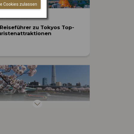
le Cookies zulassen
UNTERHALTUNG
 Reiseführer zu Tokyos Top-
ristenattraktionen
PLANEN SIE IHRE REISE
ivitäten für einen
ischenstopp am
ernationalen Flughafen Narita