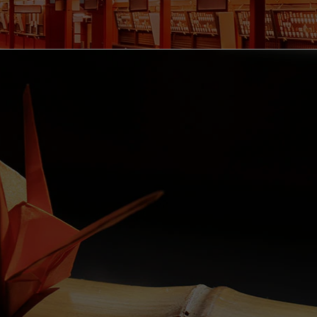
NATUR UND PARKS
t japanische Gärten für jede
reszeit, die Sie in Tokio
suchen können