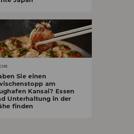
chte Japan
CHE
aben Sie einen
wischenstopp am
lughafen Kansai? Essen
d Unterhaltung in der
ähe finden