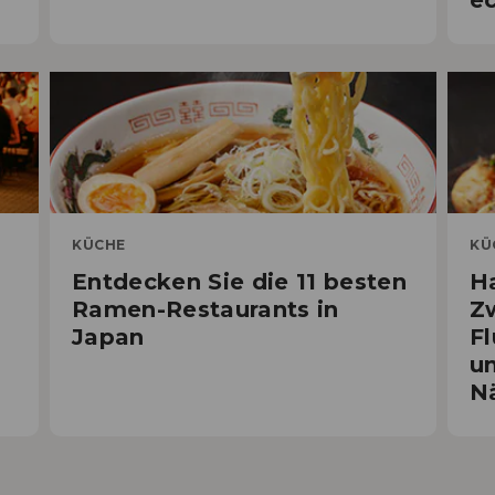
e
KÜCHE
KÜ
Entdecken Sie die 11 besten
H
Ramen-Restaurants in
Z
Japan
F
un
N