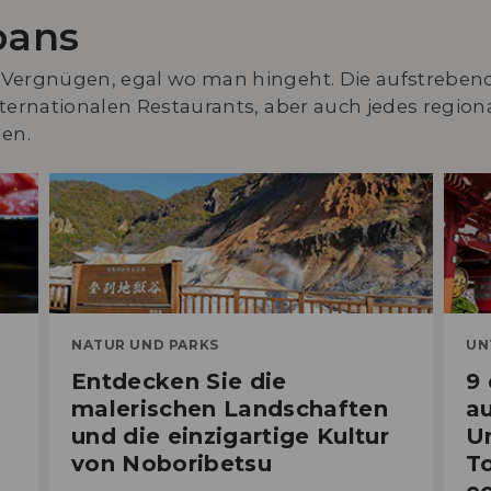
pans
n Vergnügen, egal wo man hingeht. Die aufstreben
nternationalen Restaurants, aber auch jedes region
en.
NATUR UND PARKS
UN
Entdecken Sie die
9 
malerischen Landschaften
a
und die einzigartige Kultur
U
von Noboribetsu
To