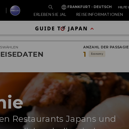
HILFE
FRANKFURT - DEUTSCH
ERLEBEN SIE JAL
REISEINFORMATIONEN
USWÄHLEN
ANZAHL DER PASSAGI
EISEDATEN
1
Economy
mie
ten Restaurants Japans und