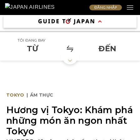
ĐĂNG NHẬP
TÔI ĐANG BAY
TỪ
ĐẾN
TOKYO
|
ẨM THỰC
Hương vị Tokyo: Khám phá
những món ăn ngon nhất
Tokyo