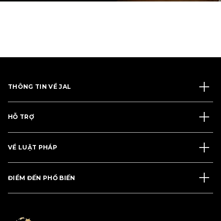
THÔNG TIN VỀ JAL
HỖ TRỢ
VỀ LUẬT PHÁP
ĐIỂM ĐẾN PHỔ BIẾN