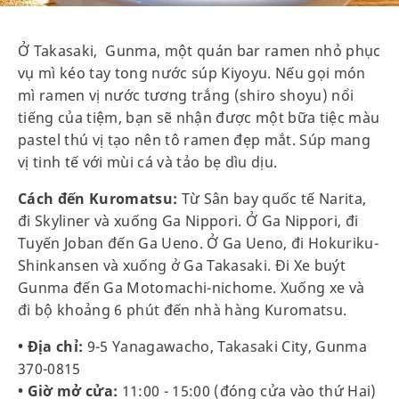
Ở Takasaki, Gunma, một quán bar ramen nhỏ phục
vụ mì kéo tay tong nước súp Kiyoyu. Nếu gọi món
mì ramen vị nước tương trắng (shiro shoyu) nổi
tiếng của tiệm, bạn sẽ nhận được một bữa tiệc màu
pastel thú vị tạo nên tô ramen đẹp mắt. Súp mang
vị tinh tế với mùi cá và tảo bẹ dìu dịu.
Cách đến Kuromatsu:
Từ Sân bay quốc tế Narita,
đi Skyliner và xuống Ga Nippori. Ở Ga Nippori, đi
Tuyến Joban đến Ga Ueno. Ở Ga Ueno, đi Hokuriku-
Shinkansen và xuống ở Ga Takasaki. Đi Xe buýt
Gunma đến Ga Motomachi-nichome. Xuống xe và
đi bộ khoảng 6 phút đến nhà hàng Kuromatsu.
• Địa chỉ:
9-5 Yanagawacho, Takasaki City, Gunma
370-0815
• Giờ mở cửa:
11:00 - 15:00 (đóng cửa vào thứ Hai)