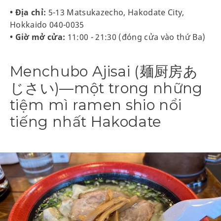
• Địa chỉ:
5-13 Matsukazecho, Hakodate City,
Hokkaido 040-0035
• Giờ mở cửa:
11:00 - 21:30 (đóng cửa vào thứ Ba)
Menchubo Ajisai (麺厨房あ
じさい)—một trong những
tiệm mì ramen shio nổi
tiếng nhất Hakodate