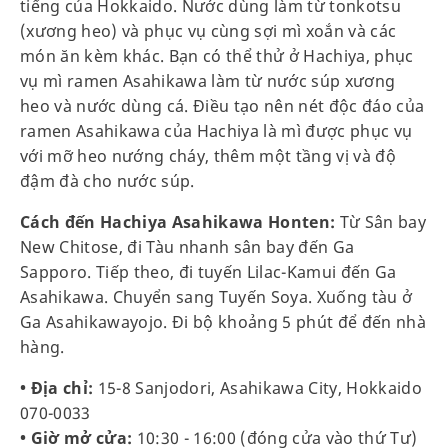
tiếng của Hokkaido. Nước dùng làm từ tonkotsu
(xương heo) và phục vụ cùng sợi mì xoắn và các
món ăn kèm khác. Bạn có thể thử ở Hachiya, phục
vụ mì ramen Asahikawa làm từ nước súp xương
heo và nước dùng cá. Điều tạo nên nét độc đáo của
ramen Asahikawa của Hachiya là mì được phục vụ
với mỡ heo nướng cháy, thêm một tầng vị và độ
đậm đà cho nước súp.
Cách đến Hachiya Asahikawa Honten:
Từ Sân bay
New Chitose, đi Tàu nhanh sân bay đến Ga
Sapporo. Tiếp theo, đi tuyến Lilac-Kamui đến Ga
Asahikawa. Chuyển sang Tuyến Soya. Xuống tàu ở
Ga Asahikawayojo. Đi bộ khoảng 5 phút để đến nhà
hàng.
• Địa chỉ:
15-8 Sanjodori, Asahikawa City, Hokkaido
070-0033
• Giờ mở cửa:
10:30 - 16:00 (đóng cửa vào thứ Tư)