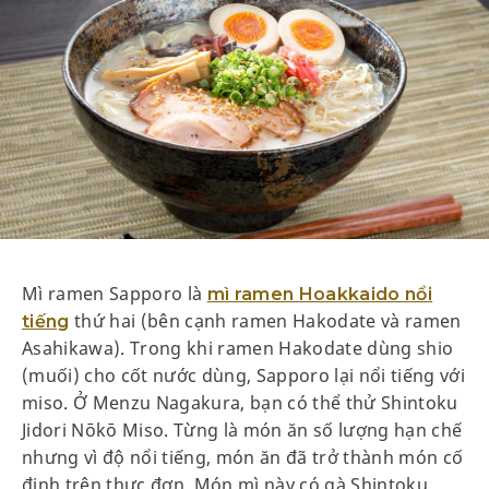
Mì ramen Sapporo là
mì ramen Hoakkaido nổi
thứ hai (bên cạnh ramen Hakodate và ramen
tiếng
Asahikawa). Trong khi ramen Hakodate dùng shio
(muối) cho cốt nước dùng, Sapporo lại nổi tiếng với
miso. Ở Menzu Nagakura, bạn có thể thử Shintoku
Jidori Nōkō Miso. Từng là món ăn số lượng hạn chế
nhưng vì độ nổi tiếng, món ăn đã trở thành món cố
định trên thực đơn. Món mì này có gà Shintoku