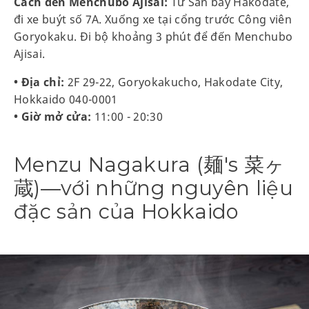
Cách đến Menchubo Ajisai:
Từ Sân bay Hakodate,
đi xe buýt số 7A. Xuống xe tại cổng trước Công viên
Goryokaku. Đi bộ khoảng 3 phút để đến Menchubo
Ajisai.
• Địa chỉ:
2F 29-22, Goryokakucho, Hakodate City,
Hokkaido 040-0001
• Giờ mở cửa:
11:00 - 20:30
Menzu Nagakura (麺's 菜ヶ
蔵)—với những nguyên liệu
đặc sản của Hokkaido