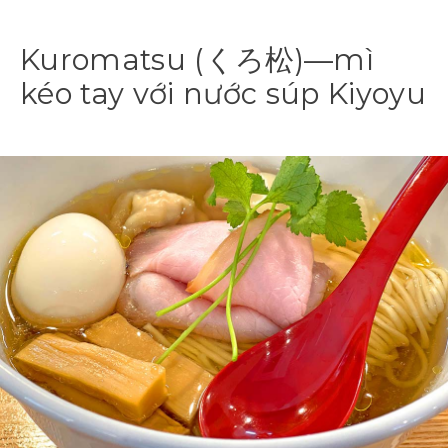
Kuromatsu (くろ松)—mì
kéo tay với nước súp Kiyoyu