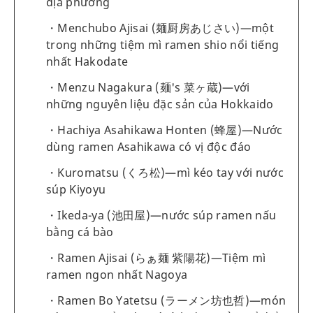
địa phương
Menchubo Ajisai (麺厨房あじさい)—một
trong những tiệm mì ramen shio nổi tiếng
nhất Hakodate
Menzu Nagakura (麺's 菜ヶ蔵)—với
những nguyên liệu đặc sản của Hokkaido
Hachiya Asahikawa Honten (蜂屋)—Nước
dùng ramen Asahikawa có vị độc đáo
Kuromatsu (くろ松)—mì kéo tay với nước
súp Kiyoyu
Ikeda-ya (池田屋)—nước súp ramen nấu
bằng cá bào
Ramen Ajisai (らぁ麺 紫陽花)—Tiệm mì
ramen ngon nhất Nagoya
Ramen Bo Yatetsu (ラーメン坊也哲)—món