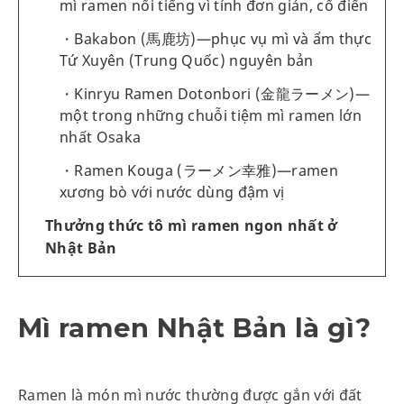
mì ramen nổi tiếng vì tính đơn giản, cổ điển
Bakabon (馬鹿坊)—phục vụ mì và ẩm thực
Tứ Xuyên (Trung Quốc) nguyên bản
Kinryu Ramen Dotonbori (金龍ラーメン)—
một trong những chuỗi tiệm mì ramen lớn
nhất Osaka
Ramen Kouga (ラーメン幸雅)—ramen
xương bò với nước dùng đậm vị
Thưởng thức tô mì ramen ngon nhất ở
Nhật Bản
Mì ramen Nhật Bản là gì?
Ramen là món mì nước thường được gắn với đất