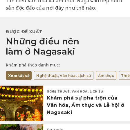
Tìm hiểu văn hóa và ẩm thực Nagasaki tiếp nối di
sản độc đáo của nơi đây như thế nào.
ĐƯỢC ĐỀ XUẤT
Những điều nên
làm ở Nagasaki
Khám phá theo danh mục:
Xem tất cả
Nghệ thuật, Văn hóa, Lịch sử
Ẩm thực
Thiê
NGHỆ THUẬT, VĂN HÓA, LỊCH SỬ
Khám phá sự pha trộn của
Văn hóa, Ẩm thực và Lễ hội ở
Nagasaki