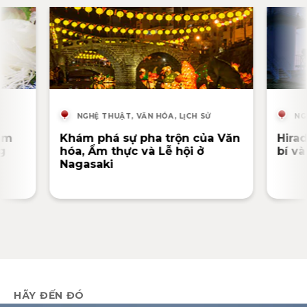
NGHỆ THUẬT, VĂN HÓA, LỊCH SỬ
NG
ám
Khám phá sự pha trộn của Văn
Hira
g
hóa, Ẩm thực và Lễ hội ở
bí v
Nagasaki
HÃY ĐẾN ĐÓ