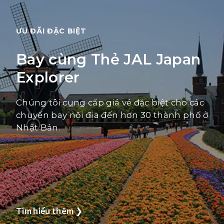
ƯU ĐÃI ĐẶC BIỆT
Bay cùng Thẻ JAL Japan
Explorer
Chúng tôi cung cấp giá vé đặc biệt cho các
chuyến bay nội địa đến hơn 30 thành phố ở
Nhật Bản.
Tìm hiểu thêm
❯