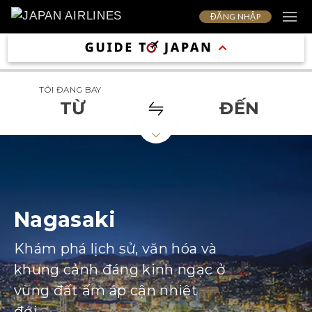
ĐĂNG NHẬP
TÔI ĐANG BAY
TỪ
ĐẾN
Nagasaki
Khám phá lịch sử, văn hóa và
khung cảnh đáng kinh ngạc ở
vùng đất ấm áp cận nhiệt
đới.