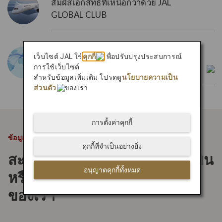
สัมผัสเอกสิทธิที่เหนือกว่าด้วย JAL
GLOBAL CLUB
one
world
Go further with our extended
เว็บไซต์ JAL ใช้
คุกกี้
เพื่อปรับปรุงประสบการณ์
การใช้เว็บไซต์
network through
one
world.
สำหรับข้อมูลเพิ่มเติม โปรดดู
นโยบายความเป็น
ส่วนตัว
ของเรา
การตั้งค่าคุกกี้
ข้อมูลที่แนะนำ
คุกกี้ที่จำเป็นอย่างยิ่ง
สะสมและแลกรางวัลเป็นเที่ยวบิน
อนุญาตคุกกี้ทั้งหมด
หรือจากด้วยเครือข่ายพันธมิตร
ของเรา