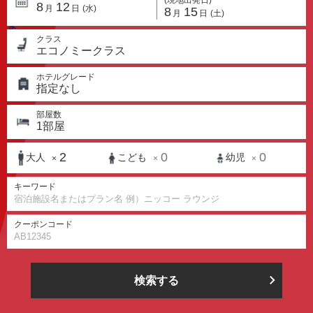
8
12
月
日
(水)
8
15
月
日
(土)
クラス
エコノミークラス
ホテルグレード
指定なし
部屋数
1
部屋
2
0
0
大人
こども
幼児
×
×
×
キーワード
クーポンコード
検索する