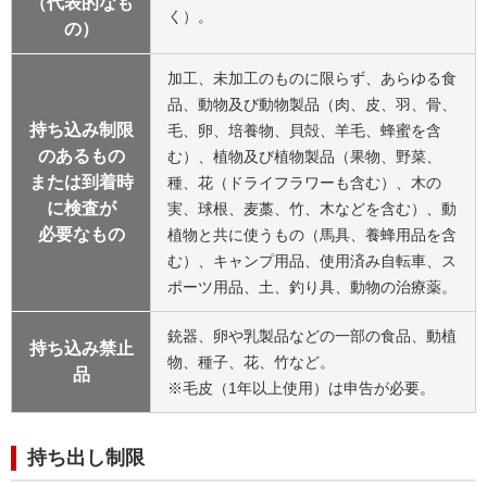
（代表的なも
く）。
の）
加工、未加工のものに限らず、あらゆる食
品、動物及び動物製品（肉、皮、羽、骨、
持ち込み制限
毛、卵、培養物、貝殻、羊毛、蜂蜜を含
のあるもの
む）、植物及び植物製品（果物、野菜、
または到着時
種、花（ドライフラワーも含む）、木の
に検査が
実、球根、麦藁、竹、木などを含む）、動
必要なもの
植物と共に使うもの（馬具、養蜂用品を含
む）、キャンプ用品、使用済み自転車、ス
ポーツ用品、土、釣り具、動物の治療薬。
銃器、卵や乳製品などの一部の食品、動植
持ち込み禁止
物、種子、花、竹など。
品
※毛皮（1年以上使用）は申告が必要。
持ち出し制限