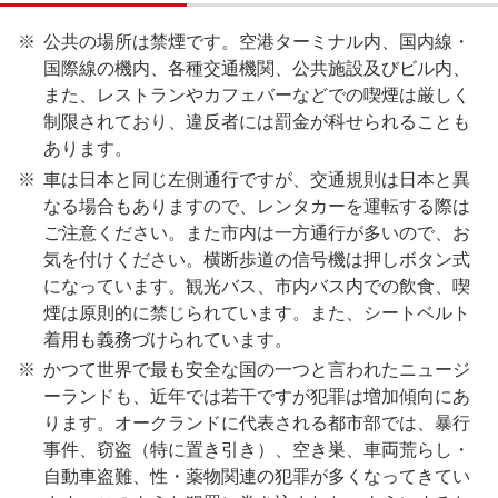
公共の場所は禁煙です。空港ターミナル内、国内線・
国際線の機内、各種交通機関、公共施設及びビル内、
また、レストランやカフェバーなどでの喫煙は厳しく
制限されており、違反者には罰金が科せられることも
あります。
車は日本と同じ左側通行ですが、交通規則は日本と異
なる場合もありますので、レンタカーを運転する際は
ご注意ください。また市内は一方通行が多いので、お
気を付けください。横断歩道の信号機は押しボタン式
になっています。観光バス、市内バス内での飲食、喫
煙は原則的に禁じられています。また、シートベルト
着用も義務づけられています。
かつて世界で最も安全な国の一つと言われたニュージ
ーランドも、近年では若干ですが犯罪は増加傾向にあ
ります。オークランドに代表される都市部では、暴行
事件、窃盗（特に置き引き）、空き巣、車両荒らし・
自動車盗難、性・薬物関連の犯罪が多くなってきてい