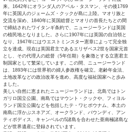
来。1642年にオランダ人のアベル・タスマン、その後1769
年に英国人のジェームズ・クックが島に上陸。マオリ族と
交流を深め、1840年に英国総督とマオリの首長たちとの間
で締結されたワイタンギ条約で、ニュージーランドは英国
の植民地となりました。さらに1907年には英国の自治領と
なり、1947年にはウエストミンスター憲章によって完全独
立を達成。現在は英国君主であるエリザベス2世を国家元首
とし、その代理人の総督（5年任期）を象徴とする立憲君主
制国家として繁栄しています。この間、ニュージーランド
は、1893年には世界初の婦人参政権を確立。老齢年金法、
土地改革などの政治改革を進め、高度な福祉国家へと歩み
ました。
美しい自然に恵まれたニュージーランドは、北島ではトン
ガリロ国立公園、南島ではマウント・クックや、フィヨル
ランド国立公園などを包括したテ・ワヒポウナム、本土の
南島に浮かぶスネアズ、オークランド、バウンディ、アン
ティボディス、キャンベルの5諸島を合わせた亜南極諸島な
どが世界遺産に登録されています。