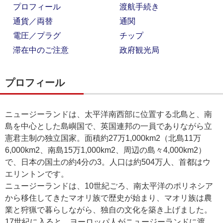
プロフィール
渡航手続き
通貨／両替
通関
電圧／プラグ
チップ
滞在中のご注意
政府観光局
プロフィール
ニュージーランドは、太平洋南西部に位置する北島と、南
島を中心とした島嶼国で、英国連邦の一員でありながら立
憲君主制の独立国家。面積約27万1,000km2（北島11万
6,000km2、南島15万1,000km2、周辺の島々4,000km2）
で、日本の国土の約4分の3。人口は約504万人、首都はウ
エリントンです。
ニュージーランドは、10世紀ごろ、南太平洋のポリネシア
から移住してきたマオリ族で歴史が始まり、マオリ族は農
業と狩猟で暮らしながら、独自の文化を築き上げました。
17世紀に入ると、ヨーロッパ人がニュージーランドに渡