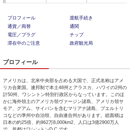
プロフィール
渡航手続き
通貨／両替
通関
電圧／プラグ
チップ
滞在中のご注意
政府観光局
プロフィール
アメリカは、北米中央部を占める大国で、正式名称はアメ
リカ合衆国。連邦制で本土48州とアラスカ、ハワイの2州の
計50州、ワシントン特別行政区からなっています。このほ
かに海外領土のアメリカ領ヴァージン諸島、アメリカ領サ
モア、グアム、サイパンを含むマリアナ諸島、プエルトリ
コなどの準州や自治領、自由連合州があります。総面積は
日本の約25倍、約962万8,000km2、人口は3億2900万人
で、首都はワシントンD.C.です。