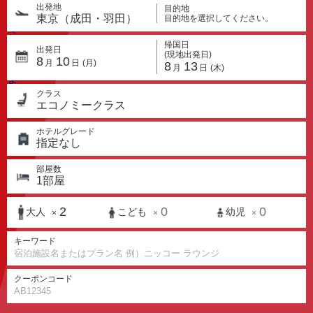
出発地
目的地
東京（成田・羽田）
目的地を選択してください。
帰国日
出発日
(現地出発日)
8
10
月
日
(月)
8
13
月
日
(木)
クラス
エコノミークラス
ホテルグレード
指定なし
部屋数
1
部屋
2
0
0
大人
こども
幼児
×
×
×
キーワード
クーポンコード