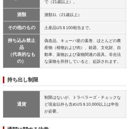
で（21歳以上）。
酒類
酒類1L（21歳以上）
その他のもの
土産品US＄100相当まで。
持ち込み禁止
偽造品、キューバ産の葉巻、ほとんどの農
品
産物（植物および肉）、銃器、文化財、自
（代表的なも
動車、薬物および薬物関連の器具。非合法
の）
な薬物を所持していると、起訴されます。
持ち出し制限
制限はないが、トラベラーズ・チェックな
通貨
ど現金以外も含めUS＄10,000以上は申告
が必要。