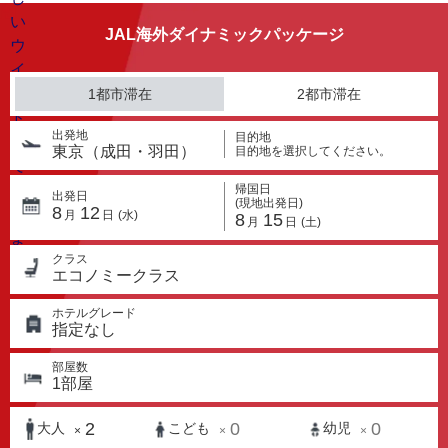
JAL海外ダイナミックパッケージ
1都市滞在
2都市滞在
出発地
目的地
東京（成田・羽田）
目的地を選択してください。
帰国日
出発日
(現地出発日)
8
12
月
日
(水)
8
15
月
日
(土)
クラス
エコノミークラス
ホテルグレード
指定なし
部屋数
1
部屋
2
0
0
大人
こども
幼児
×
×
×