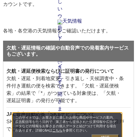
カウントです。
天気情報
各地・各空港の天気情報をご確認いただけます。
欠航・遅延情報の確認や自動音声での発着案内サービス
もございます。
欠航・遅延便検索ならびに証明書の発行について
欠航・遅延・到着地変更・引き返し・天候調査中・条
件付き運航の便を検索できます。「欠航・遅延便検
索」の結果で「*」がついている対象便は、「欠航・
遅延証明書」の発行が可能です。
JAL音声自動応答「SKYナビ」について
このサイトでは、お客さまに適したお得な商品やサービスの案内、
SKYナビは国内線および国際線の発着状況を自動音声
広告配信等を行う目的で、第三者から提供された位置情報や広告デ
ータなどの情報をお客さまの個人データと結びつけて利用する場合
でご案内いたします。
があります。詳細Q&Aは
こちら
を参照ください。