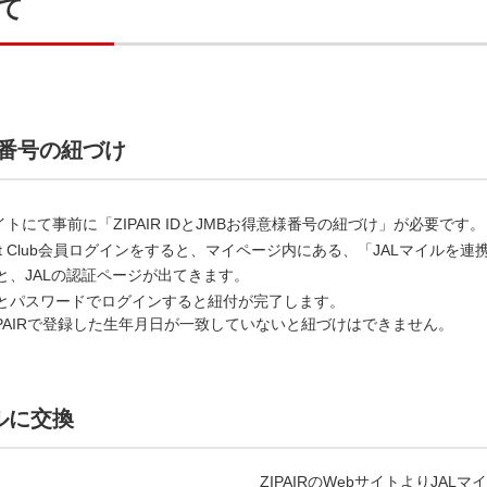
て
意様番号の紐づけ
サイトにて事前に「ZIPAIR IDとJMBお得意様番号の紐づけ」が必要です。
R Point Club会員ログインをすると、マイページ内にある、「JALマイル
と、JALの認証ページが出てきます。
号とパスワードでログインすると紐付が完了します。
IPAIRで登録した生年月日が一致していないと紐づけはできません。
イルに交換
ZIPAIRのWebサイトよりJA