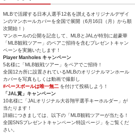
MLBで活躍する日本人選手12名を讃えるオリジナルデザイ
ンのマンホールカバーを全国で展開（6月16日（月）から順
次開始！）
マンホールの公開を記念して、MLBとJALが特別に超豪華
「MLB観戦ツアー」のペアご招待を含むプレゼントキャン
ペーンを実施いたします！
Player Manholes キャンペーン
5名様に「MLB観戦ツアー」をペアでご招待！
全国12カ所に設置されているMLBのオリジナルマンホール
カバーを写真もしくは動画で撮影し
#ベースボールは唯一無二
を付けて投稿しよう！
「JAL賞」キャンペーン
10名様に「JALオリジナル大谷翔平選手キーホルダー」が
当たります！
詳細につきましては、以下の「MLB観戦ツアーが当たる！
全国SNSプレゼントキャンペーン特設ページ」をご覧くだ
さい。