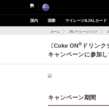
国内
国際
マイレージ&JALカード
ホーム
JALマイレージバンク
J
®
〔Coke ON
ドリンク
キャンペーンに参加して、
キャンペーン期間