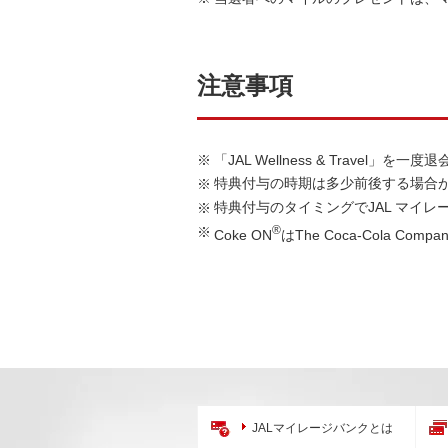
注意事項
「JAL Wellness & Trave
特典付与の時期は多少前後する場合
特典付与のタイミングでJAL マイレージ
®
Coke ON
はThe Coca-Cola Co
JALマイレージバンクとは