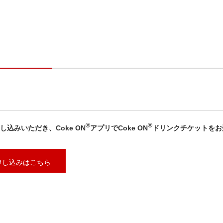
®
®
込みいただき、Coke ON
アプリでCoke ON
ドリンクチケットをお
申し込みはこちら