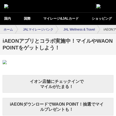
国内
国際
マイレージ&JALカード
ショッピング
ホーム
JALマイレージバンク
JAL Wellness & Travel
iAEO
iAEONアプリとコラボ実施中！マイルやWAON
POINTをゲットしよう！
イオン店舗にチェックインで
マイルがたまる！
iAEONダウンロードでWAON POINT！抽選でマイ
ルプレゼントも！