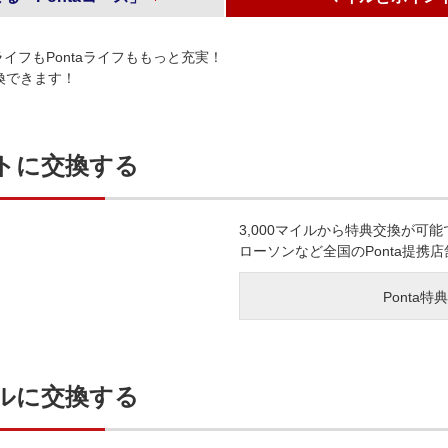
ライフもPontaライフももっと充実！
交換できます！
ントに交換する
3,000マイルから特典交換が可
ローソンなど全国のPonta提携
Ponta
イルに交換する