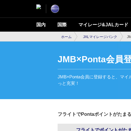
国内
国際
マイレージ&JALカード
ホーム
JALマイレージバンク
J
JMB×Ponta会員
JMB×Ponta会員に登録すると、マイ
っと充実！
フライトでPontaポイントがた
フライトでポイントがたま